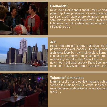
Fackodání
Když Ted a Robin spolu chodili, měli ve zvy
jeden vtip, který považovali za směšný jen o
když se rozešli, stalo se pro ně divné i jen z
sami v jedné místnosti a když měli u Robin 
koláče na Den díkuvzdání, neměli si co říci.
Přibližně před ...
Jéé
Banka, kde pracuje Barney a Marshall, se c
postavit svoji novou pobočku. Potřebuje vš
architekta, který by navrhl její design. Barne
konkurzu poví Tedovi. Ten je nadšený. Prot
ovšem stojí švédská firma Sven, která umí
navrhnout nádherné budovy. Proto Sven ni
nemá rád. Lilly vezme Robin na oslavu nar
...
Tajemství a minulost
Marshall a Lily mají v obálce napsané pohla
svého dítěte, ale nechtějí ji otevřít. Ted chce 
na opravdové rande a Kevinovi se celá part
divná. ...