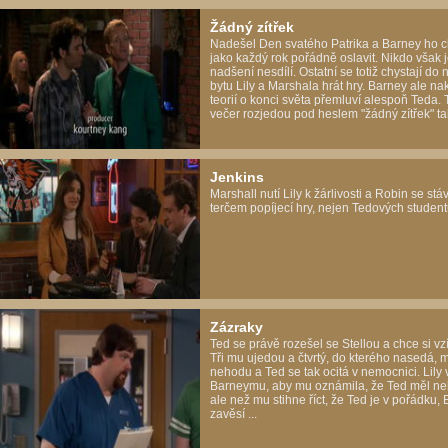
Žádný zítřek
Nadešel Den svatého Patrika a Barney ho 
jako každý rok pořádně oslavit. Nikdo však 
nadšení nesdílí. Ostatní se totiž chystají do
bytu Lily a Marshala hrát hry. Barney ale n
teorií o konci světa přemluví alespoň Teda. T
večer rozjedou pod heslem "žádný zítřek" tak,
Jenkins
Marshall nutí Lily k žárlivosti a Robin se stá
terčem popíjecí hry, nejen Tedových studentů.
Zázraky
Ted se právě rozešel se Stellou a chce si vzít
Tři mu ujedou a čtvrtý, do kterého nasedá, 
nehodu a Ted se tak ocitá v nemocnici. Lily 
Barneymu, aby mu oznámila, že Ted měl n
ale než mu stihne říct, že Ted je v pořádku,
zavěsí ...