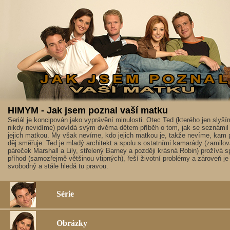
HIMYM - Jak jsem poznal vaší matku
Seriál je koncipován jako vyprávění minulosti. Otec Ted (kterého jen slyší
nikdy nevidíme) povídá svým dvěma dětem příběh o tom, jak se seznámil
jejich matkou. My však nevíme, kdo jejich matkou je, takže nevíme, kam 
děj směřuje. Ted je mladý architekt a spolu s ostatními kamarády (zamilo
páreček Marshall a Lily, střelený Barney a později krásná Robin) prožívá 
příhod (samozřejmě většinou vtipných), řeší životní problémy a zároveň je
svobodný a stále hledá tu pravou.
Série
Obrázky