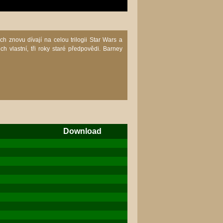
h znovu dívají na celou trilogii Star Wars a
ich vlastní, tři roky staré předpovědi. Barney
Download