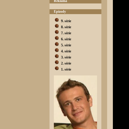
Reklama
Epizody
9. série
8. série
7. série
6. série
5. série
4. série
3. série
2. série
1. série