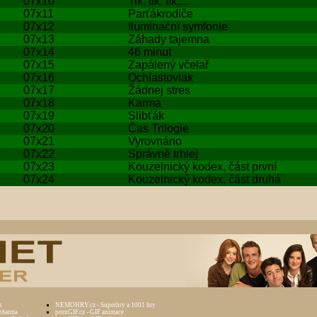
07x10
Tik, tik, tik,...
07x11
Parťákrodiče
07x12
Iluminační symfonie
07x13
Záhady tajemna
07x14
46 minut
07x15
Zapálený včelař
07x16
Ochlastovlak
07x17
Žádnej stres
07x18
Karma
07x19
Slibťák
07x20
Čas Trilogie
07x21
Vyrovnáno
07x22
Správně trhlej
07x23
Kouzelnický kodex, část první
07x24
Kouzelnický kodex, část druhá
s
NEMOHRY.cz - Superhry a 1001 hry
zdarma
pornGIF.cz - GIF animace