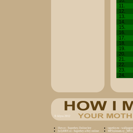
10.
11.
12.
13.
14.
15.
16.
17.
18.
19.
20.
21.
22.
23.
24.
©
Alyss 2012
1hry.cz - Superhry, Online hry
tapetky.eu - wallpaper
JoJoHRY.cz - Superhry a Hry online
MP3seznam.cz - MP3 