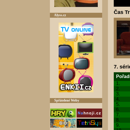
Čas Tr
Alyss.cz
7. séri
Pořad
1.
2.
3.
4.
Spřátelené Weby
5.
6.
7.
8.
9.