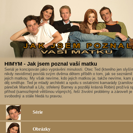
HIMYM - Jak jsem poznal vaší matku
Seriál je koncipován jako vyprávění minulosti. Otec Ted (kterého jen slyší
nikdy nevidíme) povídá svým dvěma dětem příběh o tom, jak se seznámil
jejich matkou. My však nevíme, kdo jejich matkou je, takže nevíme, kam 
děj směřuje. Ted je mladý architekt a spolu s ostatními kamarády (zamilo
páreček Marshall a Lily, střelený Barney a později krásná Robin) prožívá 
příhod (samozřejmě většinou vtipných), řeší životní problémy a zároveň je
svobodný a stále hledá tu pravou.
Série
Obrázky