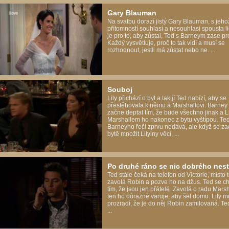
Gary Blauman
Na svatbu dorazí jistý Gary Blauman, s jeho
přítomností souhlasí a nesouhlasí spousta lid
je pro to, aby zůstal, Ted s Barneym zase pro
Každý vysvětluje, proč to tak vidí a musí se
rozhodnout, jestli má zůstat nebo ne. ...
Souboj
Lily přichází o byt a tak jí Ted nabízí, aby se
přestěhovala k němu a Marshallovi. Barney
začne deptat tím, že bude všechno jinak a Li
Marshallem ho nakonec z bytu vyštípou. Te
Barneyho řeči zprvu nedává, ale když se za
bytě množit Lilyiny věci, ...
Po druhé ráno se nic dobrého nes
Ted stále čeká na telefon od Victorie, místo
zavolá Robin a pozve ho na džus. Ted se ch
tím, že jsou jen přátelé. Zavolá o radu Marsh
ten ho důrazně varuje, aby šel domu. Lily m
prozradí, že je do něj Robin zamilovaná. Te
...