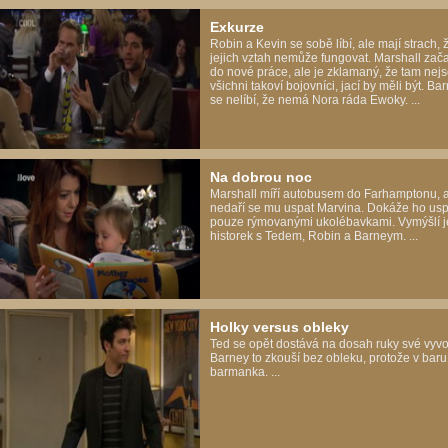
Exkurze
Robin a Kevin se sobě líbí, ale mají strach, 
jejich vztah nemůže fungovat. Marshall zača
do nové práce, ale je zklamaný, že tam nej
všichni takoví bojovníci, jací by měli být. B
se nelíbí, že nemá Nora ráda Ewoky. ...
Na dobrou noc
Marshall míří autobusem do Farhamptonu, 
nedaří se mu uspat Marvina. Dokáže ho usp
pouze rýmovanými ukolébavkami. Vymýšlí j
historek s Tedem, Robin a Barneym. ...
Holky versus obleky
Ted se opět dostává na dosah ruky své vyv
Barney to zkouší bez obleku, protože v baru
barmanka. ...