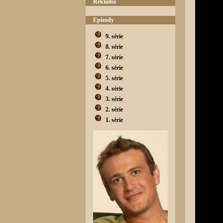
Reklama
Epizody
9. série
8. série
7. série
6. série
5. série
4. série
3. série
2. série
1. série