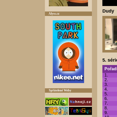
Dudy
Alyss.cz
5. séri
Pořad
1.
2.
3.
4.
Spřátelené Weby
5.
6.
7.
8.
9.