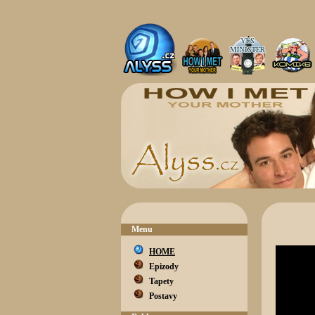
Menu
HOME
Epizody
Tapety
Postavy