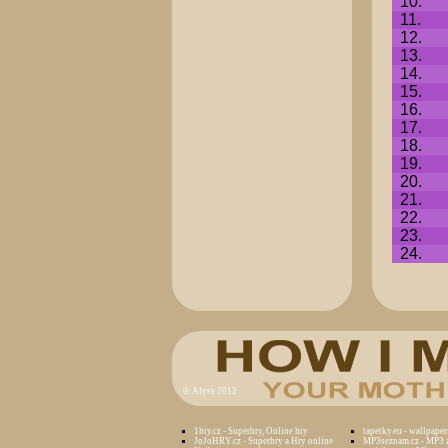
10.
11.
12.
13.
14.
15.
16.
17.
18.
19.
20.
21.
22.
23.
24.
©
Alyss 2012
1hry.cz - Superhry, Online hry
tapetky.eu - wallpaper
JoJoHRY.cz - Superhry a Hry online
MP3seznam.cz - MP3 