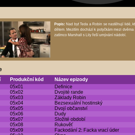
Popis:
Nad byt Teda a Robin se nastěhují lidé, kte
dětem. Mezitím dochází k potyčkám mezi dvěma pá
zatímco Marshall s Lily řeší umývání nádobí.
e
í
Produkční kód
Název epizody
05x01
Definice
05x02
Dvojité rande
05x03
Základy Robin
05x04
Bezsexuální hostinský
05x05
Dvojí občanství
05x06
Dudy
05x07
Složité období
05x08
Rukověť
05x09
Fackodání 2: Facka vrací úder