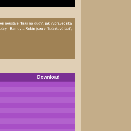
ří neustále "hrají na dudy", jak vypravěč říká
ry - Barney a Robin jsou v "líbánkové fázi",
Download