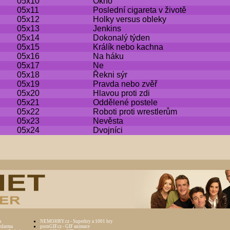
05x10
Okno
05x11
Poslední cigareta v životě
05x12
Holky versus obleky
05x13
Jenkins
05x14
Dokonalý týden
05x15
Králík nebo kachna
05x16
Na háku
05x17
Ne
05x18
Řekni sýr
05x19
Pravda nebo zvěř
05x20
Hlavou proti zdi
05x21
Oddělené postele
05x22
Roboti proti wrestlerům
05x23
Nevěsta
05x24
Dvojníci
s
NEMOHRY.cz - Superhry a 1001 hry
zdarma
pornGIF.cz - GIF animace